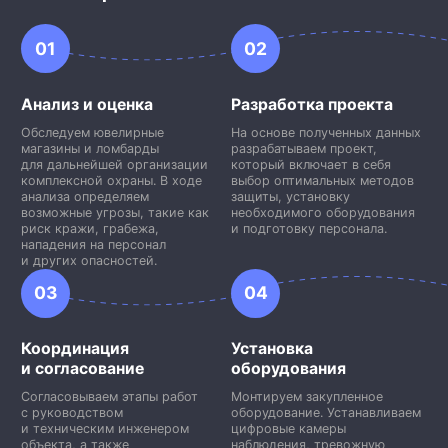
01
02
Анализ и оценка
Разработка проекта
Обследуем ювелирные
На основе полученных данных
магазины и ломбарды
разрабатываем проект,
для дальнейшей организации
который включает в себя
комплексной охраны. В ходе
выбор оптимальных методов
анализа определяем
защиты, установку
возможные угрозы, такие как
необходимого оборудования
риск кражи, грабежа,
и подготовку персонала.
нападения на персонал
и других опасностей.
03
04
Координация
Установка
и согласование
оборудования
Согласовываем этапы работ
Монтируем закупленное
с руководством
оборудование. Устанавливаем
и техническим инженером
цифровые камеры
объекта, а также
наблюдения, тревожную