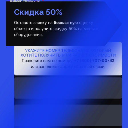
Ваше имя
Номер телефона
E-mail
Скидка 50%
Оставьте заявку на
бесплатную
оценку
объекта и получите скидку 50% на монтаж
оборудования.
УКАЖИТЕ НОМЕР ТЕЛЕФОНА НА КОТОРЫЙ
ХОТИТЕ ПОЛУЧИТЬ КП И РАСЧЕТ СТОИМОСТИ
Позвоните нам по номеру
+7 (800) 707-00-42
или заполните форму обратной связи.