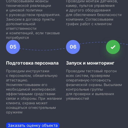
Согласовываем нюансы
Проводим монтаж датчиков,
технической реализации
камер, пультов управления
и ценовой политики
и другого оборудования
с руководством предприятия.
для обеспечения безопасности
Заносим в договор пункты
компании. Согласовываем
дополнительной
график работ с клиентом
ответственности
и компетенций, если таковые
потребуются
05
06
Подготовка персонала
Запуск и мониторинг
Проводим инструктажи
Проводим тестовый прогон
с персоналом, обязательную
всех систем, проверяем
аттестацию.
оперативную готовность
Укомплектовываем его
физической охраны. Высылаем
необходимой экипировкой:
контрольные группы
эффективными средствами
для проверки и выявления
связи и обороны. При желании
уязвимостей
клиента, охрана может
оснащаться огнестрельным
оружием
Заказать оценку объекта