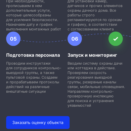
При необходимости,
для установки камер,
прописываем в нем
датчиков и прочих элементов
дополнительные услуги,
охраны дачного дома. Все
которые целесообразны
работы строго
для усиления безопасности.
регламентируются по срокам
Назначаем дату и график
и графику, в соответствии
выполнения монтажных работ
с согласованием клиента
05
06
Подготовка персонала
Запуск и мониторинг
Проводим инструктажи
Вводим систему охраны дачи
для сотрудников контрольно-
или коттеджа в действие.
выездной группы, а также
Проверяем скорость
пультовой охраны. Создаем
реагирования выездной
и прорабатываем протоколы
группы, резервные каналы
действий на различные
связи, мобильные оповещения.
внештатные ситуации
Направляем контрольно-
проверочную инспекцию
для поиска и устранения
уязвимостей
Заказать оценку объекта