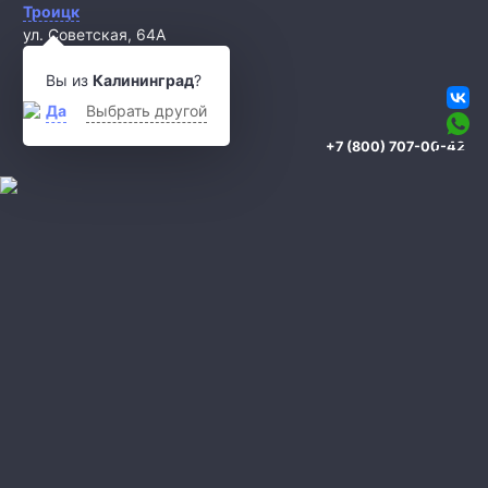
Троицк
ул. Советская, 64А
titan777.ru@mail.ru
Вы из
Калининград
?
Да
Выбрать другой
+7 (800) 707-00-42
Охрана квартиры
Охрана дома