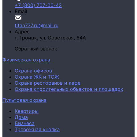
+7 (800) 707-00-42
Email
titan777.ru@mail.ru
Адрес
г. Троицк,
ул. Советская, 64А
Обратный звонок
Физическая охрана
Охрана офисов
Охрана ЖК и ТСЖ
Охрана ресторанов и кафе
Охрана строительных объектов и площадок
Пультовая охрана
Квартиры
Дома
Бизнеса
Тревожная кнопка