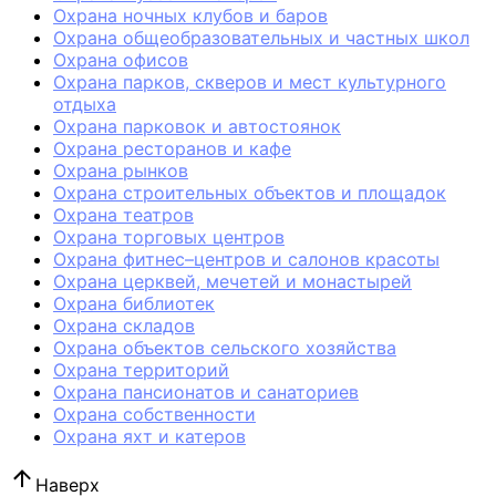
Охрана ночных клубов и баров
Охрана общеобразовательных и частных школ
Охрана офисов
Охрана парков, скверов и мест культурного
отдыха
Охрана парковок и автостоянок
Охрана ресторанов и кафе
Охрана рынков
Охрана строительных объектов и площадок
Охрана театров
Охрана торговых центров
Охрана фитнес–центров и салонов красоты
Охрана церквей, мечетей и монастырей
Охрана библиотек
Охрана складов
Охрана объектов сельского хозяйства
Охрана территорий
Охрана пансионатов и санаториев
Охрана собственности
Охрана яхт и катеров
Наверх