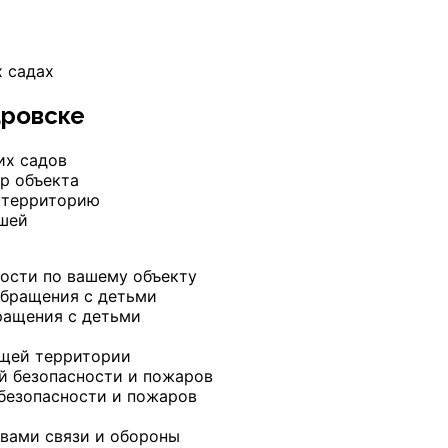
х садах
аровске
их садов
р объекта
 территорию
ышей
ости по вашему объекту
ращения с детьми
ющей территории
безопасности и пожаров
вами связи и обороны