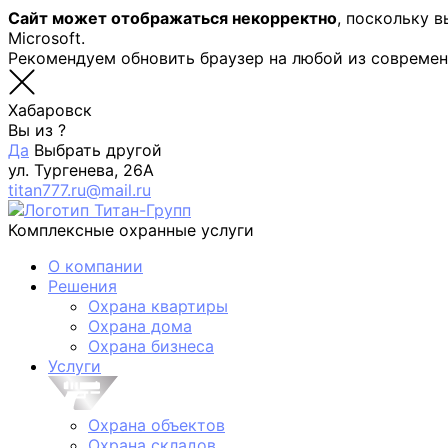
Сайт может отображаться некорректно
, поскольку 
Microsoft.
Рекомендуем обновить браузер на любой из совреме
Хабаровск
Вы из
?
Да
Выбрать другой
ул. Тургенева, 26А
titan777.ru@mail.ru
Комплексные охранные услуги
О компании
Решения
Охрана квартиры
Охрана дома
Охрана бизнеса
Услуги
Физическая охрана
Охрана объектов
Охрана складов