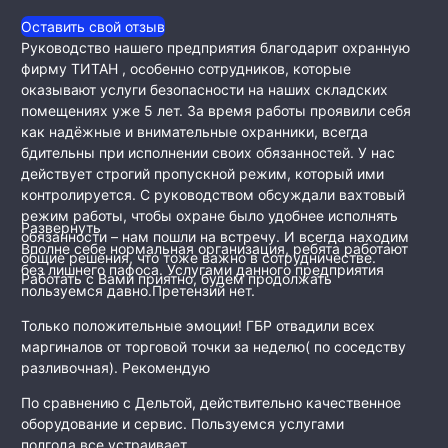
Оставить свой отзыв
Руководство нашего предприятия благодарит охранную
фирму ТИТАН , особенно сотрудников, которые
оказывают услуги безопасности на наших складских
помещениях уже 5 лет. За время работы проявили себя
как
надёжные и внимательные охранники, всегда
бдительны при исполнении своих обязанностей. У нас
действует строгий пропускной режим, который ими
контролируется. С руководством обсуждали вахтовый
режим работы, чтобы охране было удобнее исполнять
Развернуть
обязанности – нам пошли на встречу. И всегда находим
Вполне себе нормальная организация, ребята работают
общие решения, что тоже важно в сотрудничестве.
без лишнего пафоса. Услугами данного предприятия
Работать с Вами приятно, будем продолжать
пользуемся давно.Претензий нет.
Только положительные эмоции! ГБР отвадили всех
маргиналов от торговой точки за неделю( по соседству
разливочная). Рекомендую
По сравнению с Дельтой, действительно качественное
оборудование и сервис. Пользуемся услугами
полгода,все устраивает.