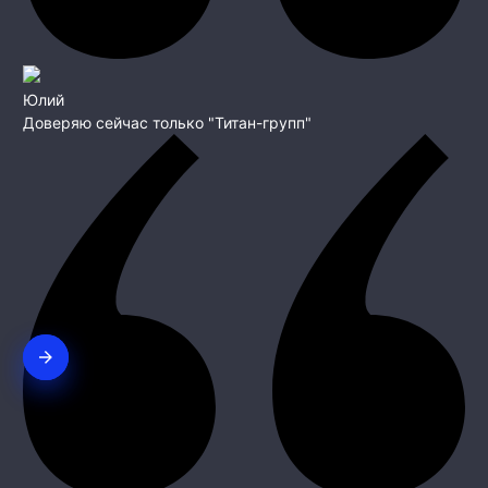
Юлий
Доверяю сейчас только "Титан-групп"