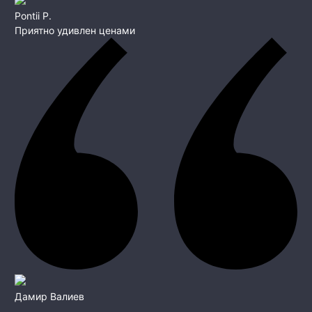
Pontii P.
Приятно удивлен ценами
Дамир Валиев