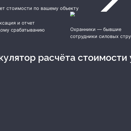
ет стоимости по вашему объекту
ксация и отчет
Охранники — бывшие
дому срабатыванию
сотрудники силовых стр
ькулятор расчёта стоимости 