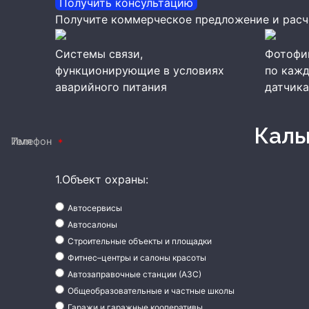
Получить консультацию
Получите коммерческое предложение и расч
Системы связи,
Фотофи
функционирующие в условиях
по каж
аварийного питания
датчика
Кал
Имя
Телефон
1.Объект охраны:
Автосервисы
Автосалоны
Строительные объекты и площадки
Фитнес–центры и салоны красоты
Автозаправочные станции (АЗС)
Общеобразовательные и частные школы
Гаражи и гаражные кооперативы