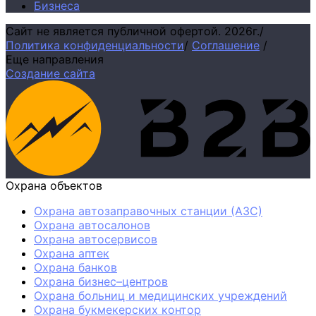
Бизнеса
Сайт не является публичной офертой.
2026г.
/
Политика конфиденциальности
/
Соглашение
/
Еще направления
Создание сайта
Охрана объектов
Охрана автозаправочных станции (АЗС)
Охрана автосалонов
Охрана автосервисов
Охрана аптек
Охрана банков
Охрана бизнес–центров
Охрана больниц и медицинских учреждений
Охрана букмекерских контор