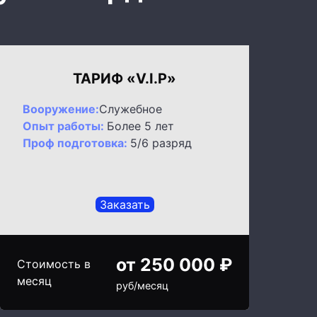
ТАРИФ «V.I.P»
Вооружение:
Служебное
Опыт работы:
Более 5 лет
Проф подготовка:
5/6 разряд
Заказать
от 250 000 ₽
Стоимость в
месяц
руб/месяц