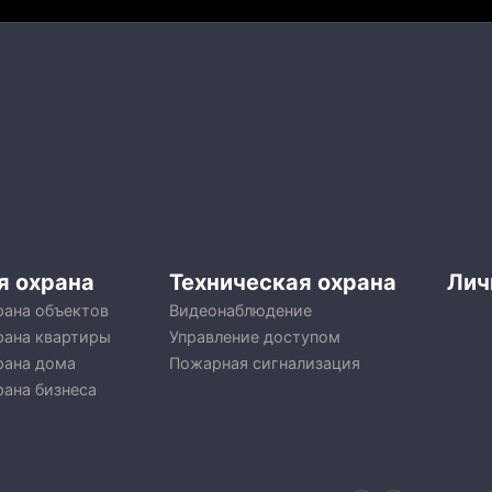
я охрана
Техническая охрана
Лич
рана объектов
Видеонаблюдение
рана квартиры
Управление доступом
рана дома
Пожарная сигнализация
рана бизнеса