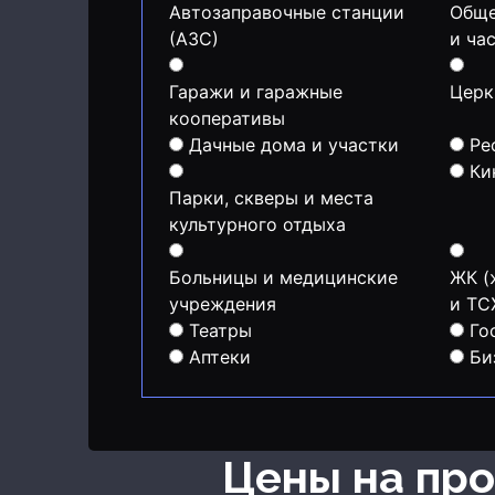
Автозаправочные станции
Обще
(АЗС)
и ча
Гаражи и гаражные
Церк
кооперативы
Дачные дома и участки
Ре
Ки
Парки, скверы и места
культурного отдыха
Больницы и медицинские
ЖК (
учреждения
и Т
Театры
Го
Аптеки
Би
Цены на п