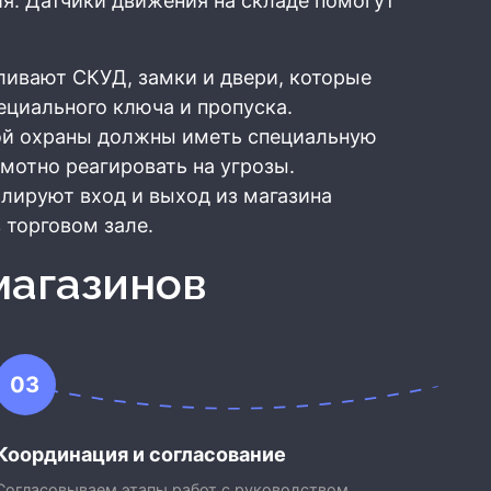
я. Датчики движения на складе помогут
ливают СКУД, замки и двери, которые
ециального ключа и пропуска.
ой охраны должны иметь специальную
амотно реагировать на угрозы.
лируют вход и выход из магазина
 торговом зале.
магазинов
03
Координация и согласование
Согласовываем этапы работ с руководством