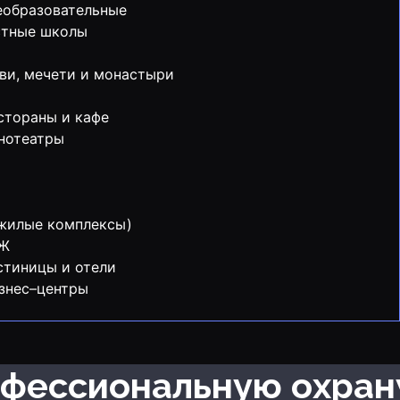
образовательные
стные школы
ви, мечети и монастыри
стораны и кафе
нотеатры
жилые комплексы)
СЖ
стиницы и отели
знес–центры
рофессиональную охра