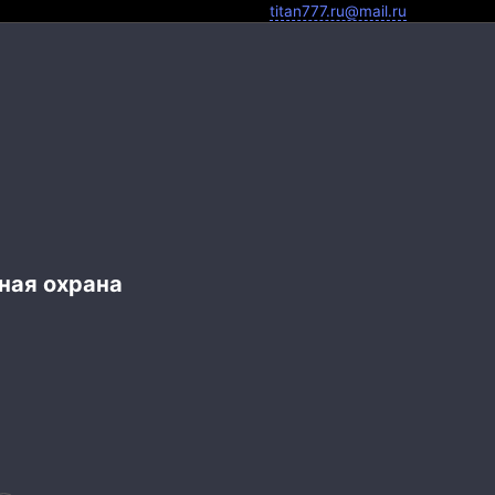
titan777.ru@mail.ru
ная охрана