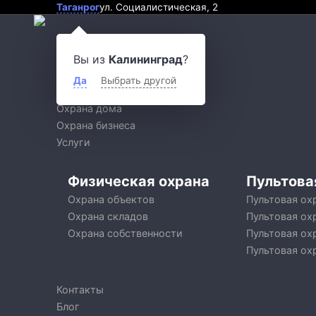
Таганрог
ул. Социалистическая, 2
О компании
Вы из
Калининград
?
Решения
Да
Выбрать другой
Охрана квартиры
Охрана дома
Охрана бизнеса
Услуги
Физическая охрана
Пультова
Охрана объектов
Пультовая ох
Охрана складов
Пультовая ох
Охрана собственности
Пультовая ох
Пультовая ох
Контакты
Блог