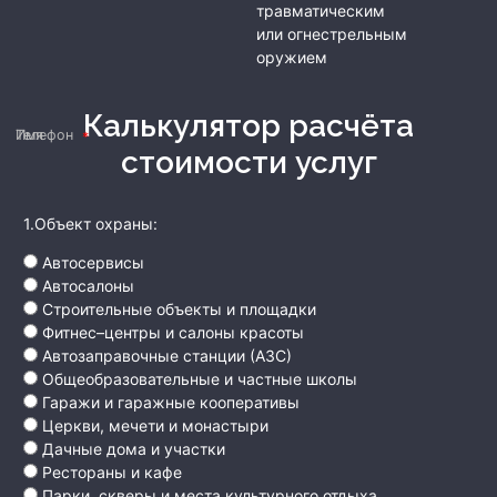
травматическим
или огнестрельным
оружием
Калькулятор расчёта
Имя
Телефон
стоимости услуг
1.Объект охраны:
Автосервисы
Автосалоны
Строительные объекты и площадки
Фитнес–центры и салоны красоты
Автозаправочные станции (АЗС)
Общеобразовательные и частные школы
Гаражи и гаражные кооперативы
Церкви, мечети и монастыри
Дачные дома и участки
Рестораны и кафе
Парки, скверы и места культурного отдыха