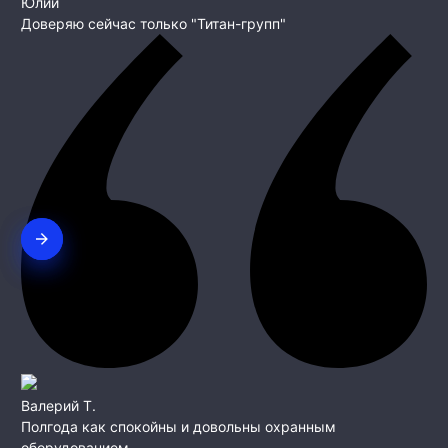
Юлий
Доверяю сейчас только "Титан-групп"
Валерий Т.
Полгода как спокойны и довольны охранным
оборудованием