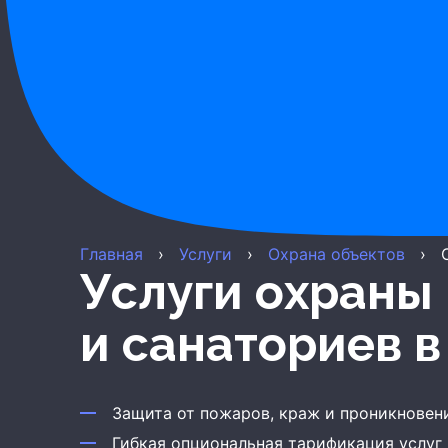
Главная
›
Услуги
›
Охрана объектов
›
Услуги охраны пансионатов
и санаториев
в
Защита от пожаров, краж и проникновен
Гибкая опциональная тарификация услуг