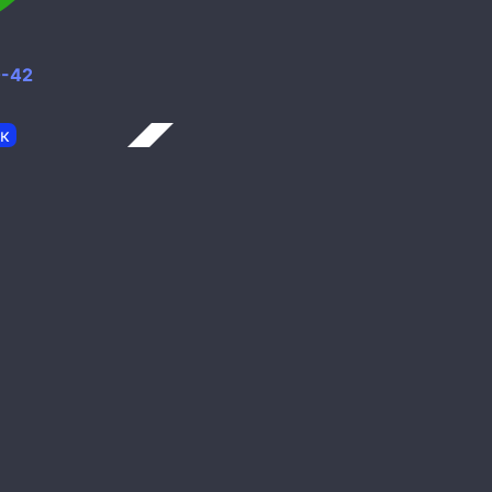
0-42
к