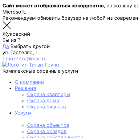
Сайт может отображаться некорректно
, поскольку 
Microsoft.
Рекомендуем обновить браузер на любой из совреме
Жуковский
Вы из
?
Да
Выбрать другой
ул. Гастелло, 1
titan777.ru@mail.ru
Комплексные охранные услуги
О компании
Решения
Охрана квартиры
Охрана дома
Охрана бизнеса
Услуги
Физическая охрана
Охрана объектов
Охрана складов
Охрана собственности