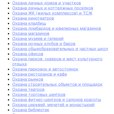
Охрана дачных домов и участков
Охрана дачных и коттеджных поселков
Охрана ЖК (жилых комплексов) и ТСЖ
Охрана кинотеатров
Охрана кладбищ
Охрана ломбардов и ювелирных магазинов
Охрана магазинов
Охрана музеев и галерей
Охрана ночных клубов и баров
Охрана общеобразовательных и частных школ
Охрана офисов
Охрана парков, скверов и мест культурного
отдыха
Охрана парковок и автостоянок
Охрана ресторанов и кафе
Охрана рынков
Охрана строительных объектов и площадок
Охрана театров
Охрана торговых центров
Охрана фитнес–центров и салонов красоты
Охрана церквей, мечетей и монастырей
Охрана библиотек