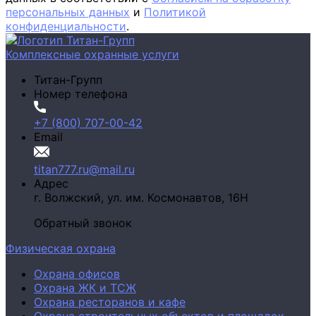
персональных данных
и
Политикой
конфиденциальности
.
Комплексные охранные услуги
Титан-Групп
Номер телефона
+7 (800) 707-00-42
Email
titan777.ru@mail.ru
Адрес
г. Волжский,
ул. им. Космонавтов, 16Н
Обратный звонок
Физическая охрана
Охрана офисов
Охрана ЖК и ТСЖ
Охрана ресторанов и кафе