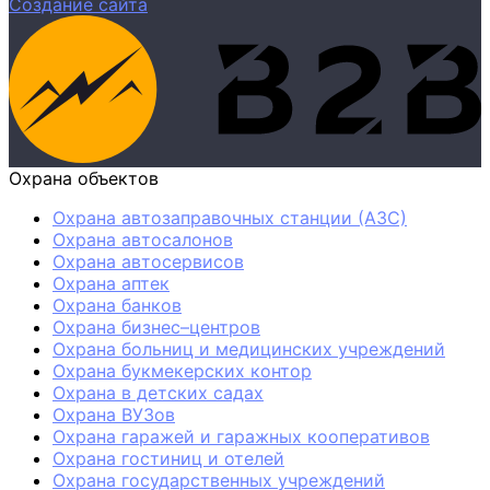
Создание сайта
Охрана объектов
Охрана автозаправочных станции (АЗС)
Охрана автосалонов
Охрана автосервисов
Охрана аптек
Охрана банков
Охрана бизнес–центров
Охрана больниц и медицинских учреждений
Охрана букмекерских контор
Охрана в детских садах
Охрана ВУЗов
Охрана гаражей и гаражных кооперативов
Охрана гостиниц и отелей
Охрана государственных учреждений