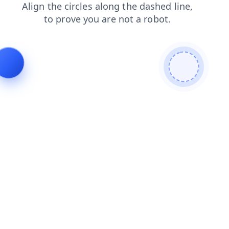
news
faq
login