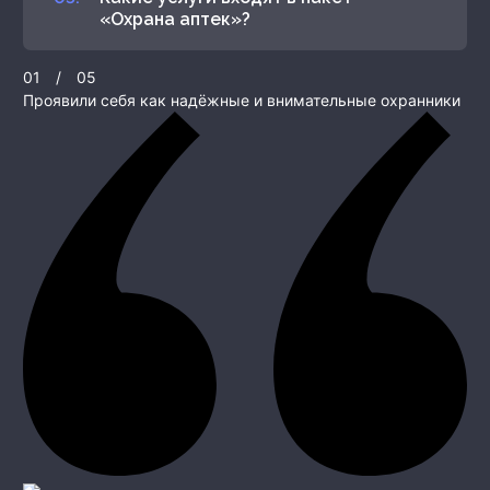
«Охрана аптек»?
01
/
05
Проявили себя как надёжные и внимательные охранники