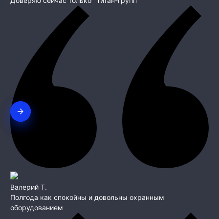
Доверяю сейчас только "Титан-групп"
Валерий Т.
Полгода как спокойны и довольны охранным
оборудованием