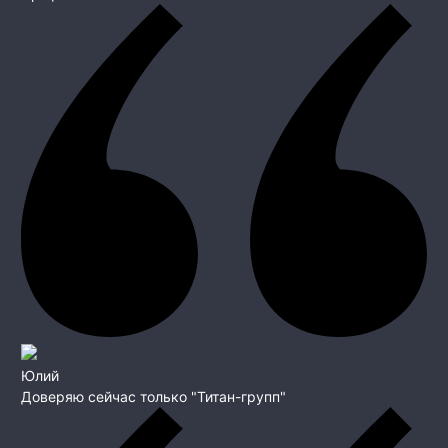
Юлий
Доверяю сейчас только "Титан-групп"