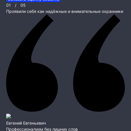
01
/
05
Проявили себя как надёжные и внимательные охранники
Евгений Евгеньевич
Профессионализм без лишних слов