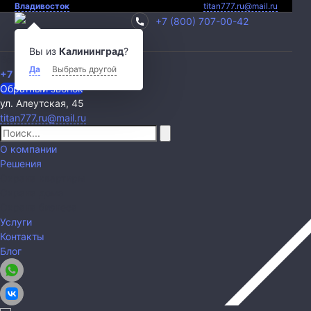
Владивосток
titan777.ru@mail.ru
+7 (800) 707-00-42
Вы из
Калининград
?
Ваш город:
Владивосток
Да
Выбрать другой
+7 (800) 707-00-42
Обратный звонок
ул. Алеутская, 45
titan777.ru@mail.ru
О компании
Решения
Охрана квартиры
Охрана дома
Охрана бизнеса
Услуги
Контакты
Блог