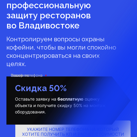
профессиональную
защиту ресторанов
во Владивостоке
Контролируем вопросы охраны
кофейни, чтобы вы могли спокойно
сконцентрироваться на своих
целях.
Ваше имя
Номер телефона
E-mail
Скидка 50%
Оставьте заявку на
бесплатную
оценку
объекта и получите скидку 50% на монтаж
оборудования.
УКАЖИТЕ НОМЕР ТЕЛЕФОНА НА КОТОРЫЙ
ХОТИТЕ ПОЛУЧИТЬ КП И РАСЧЕТ СТОИМОСТИ