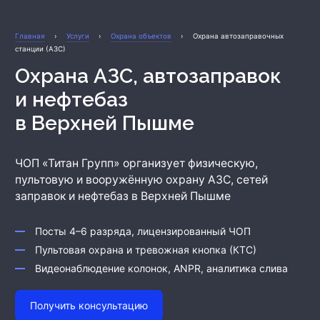
Охрана бизнеса
Главная
›
Услуги
›
Охрана объектов
›
Охрана автозаправочных
станции (АЗС)
Охрана АЗС, автозаправок
и нефтебаз
в Верхней Пышме
ЧОП «Титан Групп» организует физическую,
пультовую и вооружённую охрану АЗС, сетей
заправок и нефтебаз
в Верхней Пышме
Посты 4–6 разряда, лицензированный ЧОП
Пультовая охрана и тревожная кнопка (КТС)
Видеонаблюдение колонок, ANPR, аналитика слива
Получить консультацию