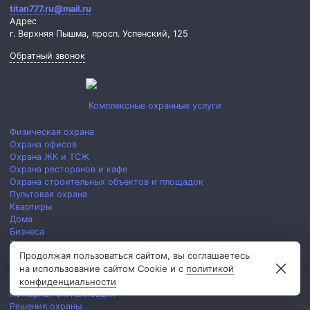
titan777.ru@mail.ru
Адрес
г. Верхняя Пышма,
просп. Успенский, 125
Обратный звонок
Комплексные охранные услуги
Физическая охрана
Охрана офисов
Охрана ЖК и ТСЖ
Охрана ресторанов и кафе
Охрана строительных объектов и площадок
Пультовая охрана
Квартиры
Дома
Бизнеса
Тревожная кнопка
Продолжая пользоваться сайтом, вы соглашаетесь
Техническая охрана
на использование сайтом Cookie и с
политикой
Видеонаблюдение
конфиденциальности
Управление доступом
Пожарная сигнализация
Решения охраны