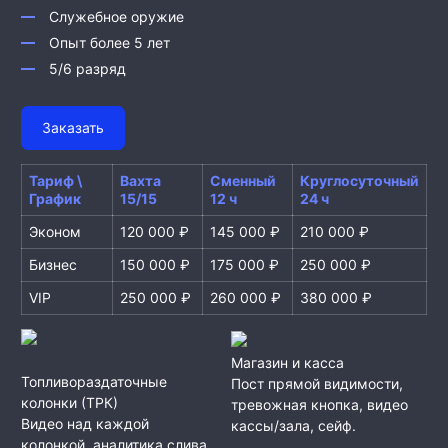
Служебное оружие
Опыт более 5 лет
5/6 разряд
Заказать
Тариф \
Вахта
Сменный
Круглосуточный
График
15/15
12 ч
24 ч
Эконом
120 000 ₽
145 000 ₽
210 000 ₽
Бизнес
150 000 ₽
175 000 ₽
250 000 ₽
VIP
250 000 ₽
260 000 ₽
380 000 ₽
Магазин и касса
Топливораздаточные
Пост прямой видимости,
колонки (ТРК)
тревожная кнопка, видео
Видео над каждой
кассы/зала, сейф.
колонкой, аналитика слива,