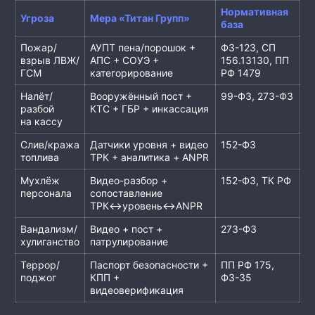
Нормативная
Угроза
Мера «Титан Групп»
база
Пожар/
АУПТ пена/порошок +
ФЗ-123, СП
взрыв ЛВЖ/
АПС + СОУЭ +
156.13130, ПП
ГСМ
категорирование
РФ 1479
Налёт/
Вооружённый пост +
99-ФЗ, 273-ФЗ
разбой
КТС + ГБР + инкассация
на кассу
Слив/кража
Датчики уровня + видео
152-ФЗ
топлива
ТРК + аналитика + ANPR
Мухлёж
Видео-разбор +
152-ФЗ, ТК РФ
персонала
сопоставление
ТРК↔уровень↔ANPR
Вандализм/
Видео + пост +
273-ФЗ
хулиганство
патрулирование
Террор/
Паспорт безопасности +
ПП РФ 175,
поджог
КПП +
ФЗ-35
видеоверификация