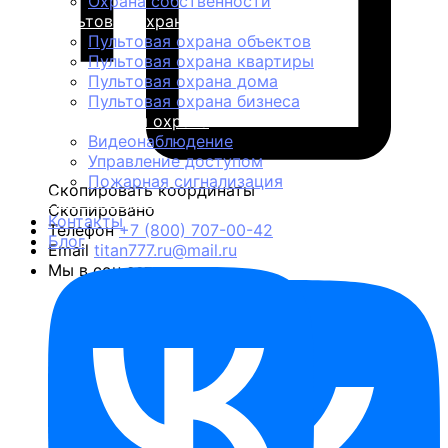
Охрана собственности
Пультовая охрана
Пультовая охрана объектов
Пультовая охрана квартиры
Пультовая охрана дома
Пультовая охрана бизнеса
Техническая охрана
Видеонаблюдение
Управление доступом
Пожарная сигнализация
Скопировать координаты
Личная охрана
Скопировано
Контакты
Телефон
+7 (800) 707-00-42
Блог
Email
titan777.ru@mail.ru
Мы в соц.сетях