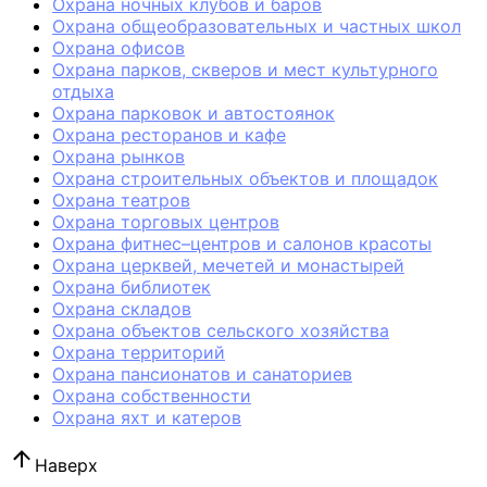
Охрана ночных клубов и баров
Охрана общеобразовательных и частных школ
Охрана офисов
Охрана парков, скверов и мест культурного
отдыха
Охрана парковок и автостоянок
Охрана ресторанов и кафе
Охрана рынков
Охрана строительных объектов и площадок
Охрана театров
Охрана торговых центров
Охрана фитнес–центров и салонов красоты
Охрана церквей, мечетей и монастырей
Охрана библиотек
Охрана складов
Охрана объектов сельского хозяйства
Охрана территорий
Охрана пансионатов и санаториев
Охрана собственности
Охрана яхт и катеров
Наверх