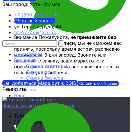
Ваш город:
Усть-Илимск
+7 (800) 707-00-42
Обратный звонок
ул. Героев Труда, 44
titan777.ru@mail.ru
Внимание
Пожалуйста,
не приезжайте без
предварительной записи,
мы не сможем вас
принять, поскольку время встреч расписано
О компании
минимум на 3 дня вперед. Звоните или
Решения
оставляйте заявку, наши маркетологи
Охрана квартиры
обязательно ответят на все ваши вопросы и
Охрана дома
назначат дату встречи.
Охрана бизнеса
Как добраться
Маршрут в 2GIS
Услуги
Оставить сообщение
Реквизиты
Контакты
Блог
Комплексные охранные услуги
Титан-Групп
Номер телефона