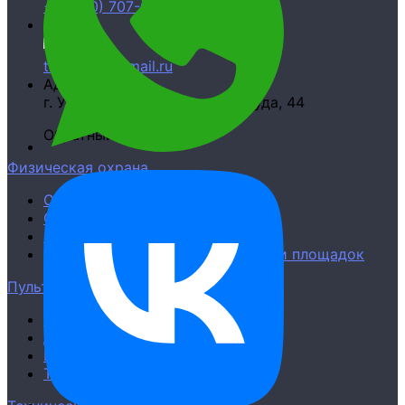
+7 (800) 707-00-42
Email
titan777.ru@mail.ru
Адрес
г. Усть-Илимск,
ул. Героев Труда, 44
Обратный звонок
Физическая охрана
Охрана офисов
Охрана ЖК и ТСЖ
Охрана ресторанов и кафе
Охрана строительных объектов и площадок
Пультовая охрана
Квартиры
Дома
Бизнеса
Тревожная кнопка