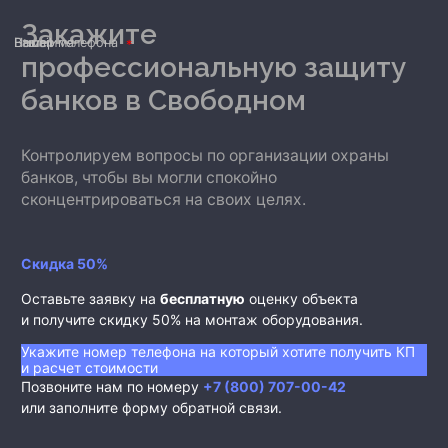
Закажите
Ваше имя
Номер телефона
E-mail
профессиональную защиту
банков
в Свободном
Контролируем вопросы по организации охраны
банков, чтобы вы могли спокойно
сконцентрироваться на своих целях.
Скидка 50%
Оставьте заявку на
бесплатную
оценку объекта
и получите скидку 50% на монтаж оборудования.
Укажите номер телефона на который хотите получить КП
и расчет стоимости
Позвоните нам по номеру
+7 (800) 707-00-42
или заполните форму обратной связи.