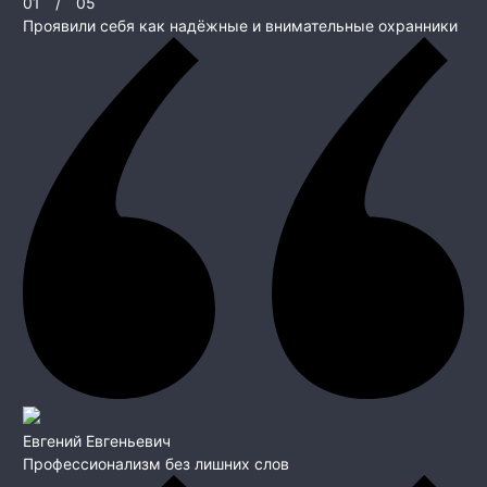
01
/
05
Проявили себя как надёжные и внимательные охранники
Евгений Евгеньевич
Профессионализм без лишних слов