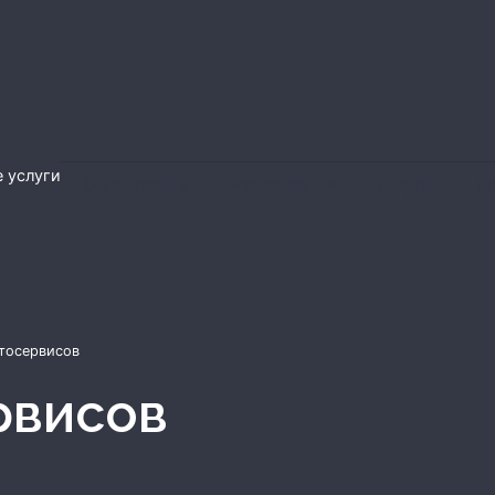
 услуги
О компании
Решения
Услуги
К
тосервисов
рвисов