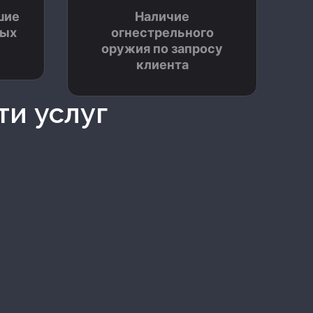
шие
Наличие
вых
огнестрельного
оружия по запросу
клиента
ти услуг