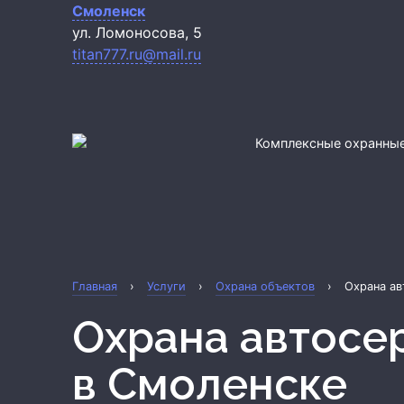
Смоленск
ул. Ломоносова, 5
titan777.ru@mail.ru
Комплексные охранные
Главная
›
Услуги
›
Охрана объектов
›
Охрана ав
Охрана автосе
в Смоленске
Охрана квартиры