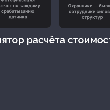
 отчет по каждому
Охранники — быв
срабатыванию
сотрудники сило
датчика
структур
лятор расчёта стоимос