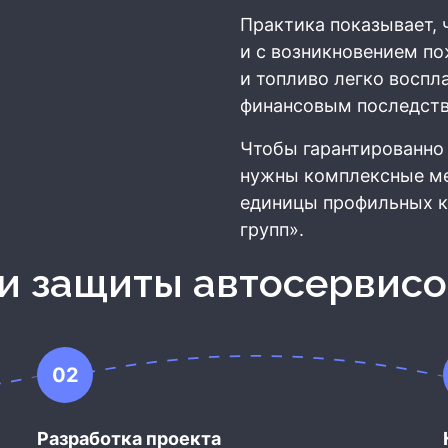
Практика показывает, 
и с возникновением п
и топливо легко воспл
финансовым последст
Чтобы гарантированно
нужны комплексные ме
единицы профильных ко
групп».
ии защиты автосервис
02
Разработка проекта