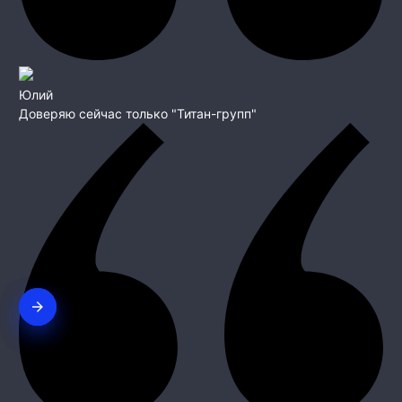
Юлий
Доверяю сейчас только "Титан-групп"