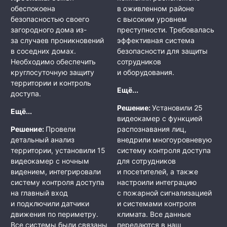
обеспокоена
в оживленном районе
безопасностью своего
с высоким уровнем
загородного дома из-
преступности. Требовалась
за случаев проникновений
эффективная система
в соседних домах.
безопасности для защиты
Необходимо обеспечить
сотрудников
круглосуточную защиту
и оборудования.
территории и контроль
Ещё...
доступа.
Решение:
Установили 25
Ещё...
видеокамер с функцией
Решение:
Провели
распознавания лиц,
детальный анализ
внедрили многоуровневую
территории, установили 15
систему контроля доступа
видеокамер с ночным
для сотрудников
видением, интегрировали
и посетителей, а также
систему контроля доступа
настроили интеграцию
на главный вход
с пожарной сигнализацией
и подключили датчики
и системами контроля
движения по периметру.
климата. Все данные
Все системы были связаны
передаются в наш