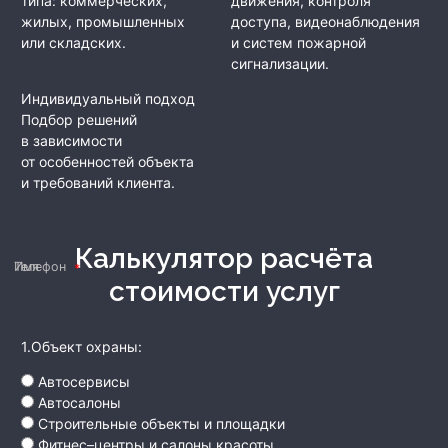
типа: коммерческих,
движения, контроля
жилых, промышленных
доступа, видеонаблюдения
или складских.
и систем пожарной
сигнализации.
Индивидуальный подход
Подбор решений
в зависимости
от особенностей объекта
и требований клиента.
Калькулятор расчёта
Имя
Телефон
стоимости услуг
1.Объект охраны:
Автосервисы
Автосалоны
Строительные объекты и площадки
Фитнес–центры и салоны красоты