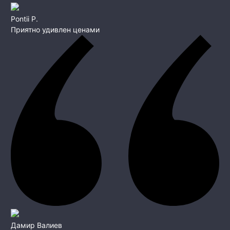
Pontii P.
Приятно удивлен ценами
Дамир Валиев