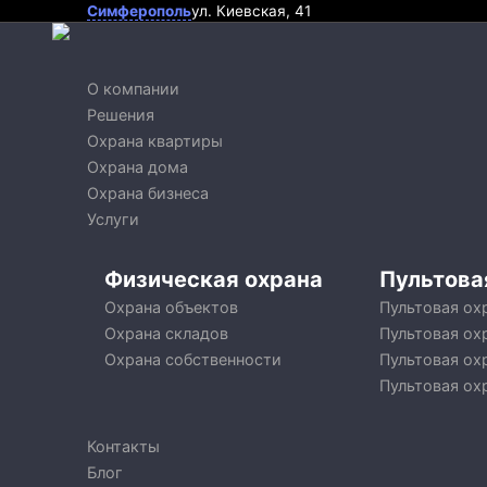
Симферополь
ул. Киевская, 41
О компании
Решения
Охрана квартиры
Охрана дома
Охрана бизнеса
Услуги
Физическая охрана
Пультова
Охрана объектов
Пультовая ох
Охрана складов
Пультовая ох
Охрана собственности
Пультовая ох
Пультовая ох
Контакты
Блог