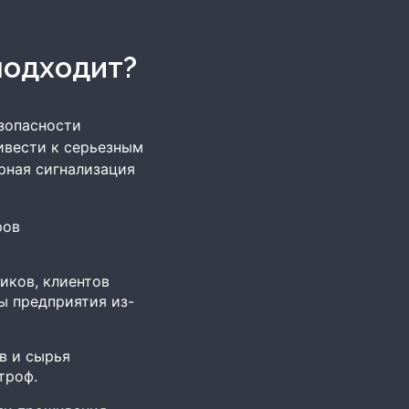
 подходит?
зопасности
ивести к серьезным
рная сигнализация
ров
иков, клиентов
ы предприятия из-
в и сырья
троф.