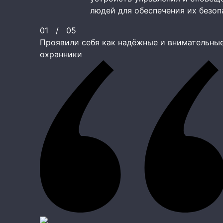
людей для обеспечения их безоп
01
/
05
Проявили себя как надёжные и внимательны
охранники