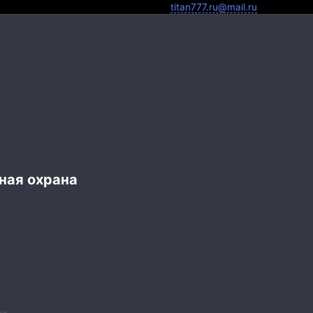
titan777.ru@mail.ru
ная охрана