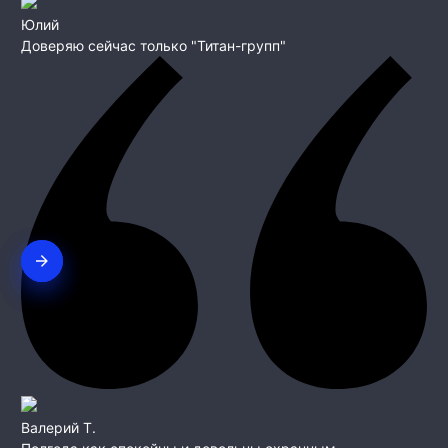
Юлий
Доверяю сейчас только "Титан-групп"
Валерий Т.