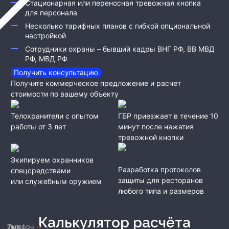
Стационарная или переносная тревожная кнопка
для персонала
Несколько тарифных планов с гибкой опциональной
настройкой
Сотрудники охраны – бывший кадры ВНГ РФ, ВВ МВД
РФ, МВД РФ
Получить консультацию
Получите коммерческое предложение и расчет
стоимости по вашему объекту
Телохранители с опытом
ГБР приезжает в течение 10
работы от 3 лет
минут после нажатия
тревожной кнопки
Экипируем охранников
Разработка протоколов
спецсредствами
защиты для ресторанов
или служебным оружием
любого типа и размеров
Калькулятор расчёта
Имя
Телефон