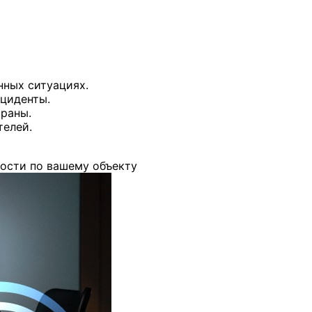
нных ситуациях.
циденты.
раны.
телей.
ости по вашему объекту