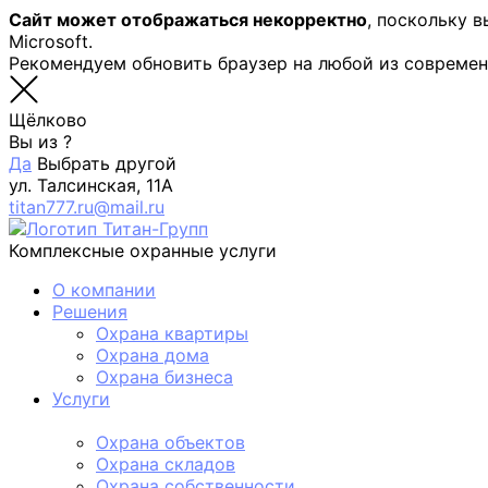
Сайт может отображаться некорректно
, поскольку 
Microsoft.
Рекомендуем обновить браузер на любой из совреме
Щёлково
Вы из
?
Да
Выбрать другой
ул. Талсинская, 11А
titan777.ru@mail.ru
Комплексные охранные услуги
О компании
Решения
Охрана квартиры
Охрана дома
Охрана бизнеса
Услуги
Физическая охрана
Охрана объектов
Охрана складов
Охрана собственности