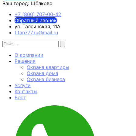
Ваш город:
Щёлково
+7 (800) 707-00-42
Обратный звонок
ул. Талсинская, 11А
titan777.ru@mail.ru
О компании
Решения
Охрана квартиры
Охрана дома
Охрана бизнеса
Услуги
Контакты
Блог