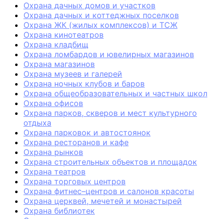
Охрана дачных домов и участков
Охрана дачных и коттеджных поселков
Охрана ЖК (жилых комплексов) и ТСЖ
Охрана кинотеатров
Охрана кладбищ
Охрана ломбардов и ювелирных магазинов
Охрана магазинов
Охрана музеев и галерей
Охрана ночных клубов и баров
Охрана общеобразовательных и частных школ
Охрана офисов
Охрана парков, скверов и мест культурного
отдыха
Охрана парковок и автостоянок
Охрана ресторанов и кафе
Охрана рынков
Охрана строительных объектов и площадок
Охрана театров
Охрана торговых центров
Охрана фитнес–центров и салонов красоты
Охрана церквей, мечетей и монастырей
Охрана библиотек