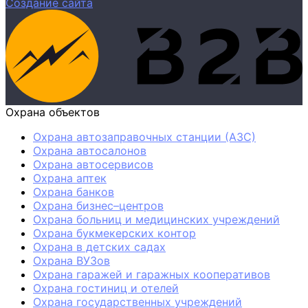
Создание сайта
Охрана объектов
Охрана автозаправочных станции (АЗС)
Охрана автосалонов
Охрана автосервисов
Охрана аптек
Охрана банков
Охрана бизнес–центров
Охрана больниц и медицинских учреждений
Охрана букмекерских контор
Охрана в детских садах
Охрана ВУЗов
Охрана гаражей и гаражных кооперативов
Охрана гостиниц и отелей
Охрана государственных учреждений