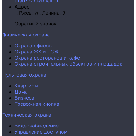
titan777.ru@mail.ru
Адрес
г. Ржев,
ул. Ленина, 9
Обратный звонок
Физическая охрана
Охрана офисов
Охрана ЖК и ТСЖ
Охрана ресторанов и кафе
Охрана строительных объектов и площадок
Пультовая охрана
Квартиры
Дома
Бизнеса
Тревожная кнопка
Техническая охрана
Видеонаблюдение
Управление доступом