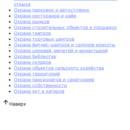
отдыха
Охрана парковок и автостоянок
Охрана ресторанов и кафе
Охрана рынков
Охрана строительных объектов и площадок
Охрана театров
Охрана торговых центров
Охрана фитнес–центров и салонов красоты
Охрана церквей, мечетей и монастырей
Охрана библиотек
Охрана складов
Охрана объектов сельского хозяйства
Охрана территорий
Охрана пансионатов и санаториев
Охрана собственности
Охрана яхт и катеров
Наверх