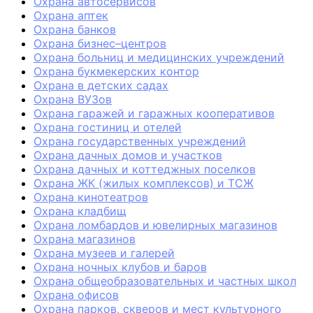
Охрана автосервисов
Охрана аптек
Охрана банков
Охрана бизнес–центров
Охрана больниц и медицинских учреждений
Охрана букмекерских контор
Охрана в детских садах
Охрана ВУЗов
Охрана гаражей и гаражных кооперативов
Охрана гостиниц и отелей
Охрана государственных учреждений
Охрана дачных домов и участков
Охрана дачных и коттеджных поселков
Охрана ЖК (жилых комплексов) и ТСЖ
Охрана кинотеатров
Охрана кладбищ
Охрана ломбардов и ювелирных магазинов
Охрана магазинов
Охрана музеев и галерей
Охрана ночных клубов и баров
Охрана общеобразовательных и частных школ
Охрана офисов
Охрана парков, скверов и мест культурного