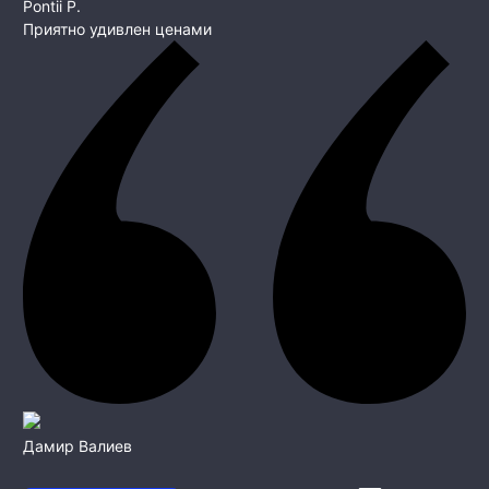
Pontii P.
Приятно удивлен ценами
Дамир Валиев