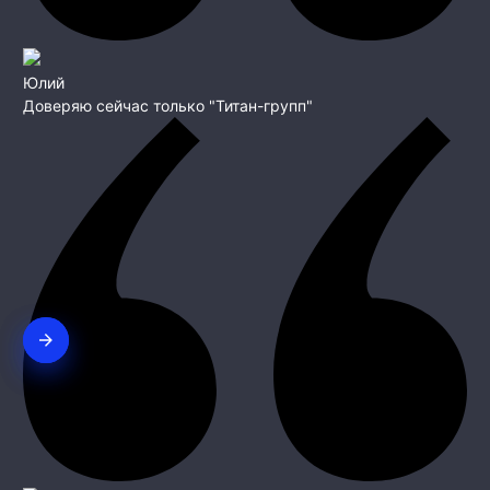
Юлий
Доверяю сейчас только "Титан-групп"