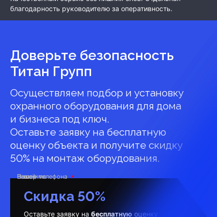
благодарность руководителю за оперативность.
Доверьте безопасность
Титан Групп
Осуществляем подбор и установку
охранного оборудования для дома
и бизнеса под ключ.
Оставьте заявку на бесплатную
оценку объекта и получите скидку
50% на монтаж оборудования.
Ваше имя
Номер телефона
E-mail
Скидка 50%
Оставьте заявку на
бесплатную
оценку