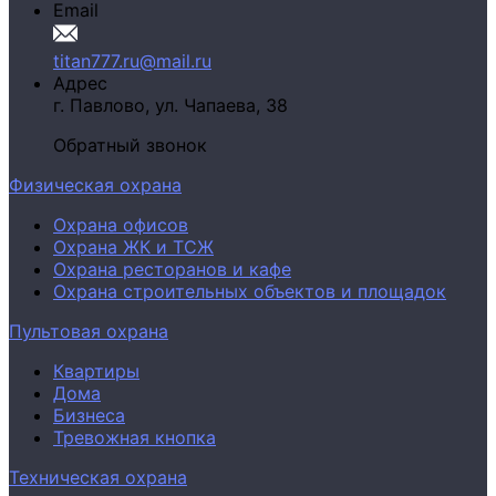
Email
titan777.ru@mail.ru
Адрес
г. Павлово,
ул. Чапаева, 38
Обратный звонок
Физическая охрана
Охрана офисов
Охрана ЖК и ТСЖ
Охрана ресторанов и кафе
Охрана строительных объектов и площадок
Пультовая охрана
Квартиры
Дома
Бизнеса
Тревожная кнопка
Техническая охрана