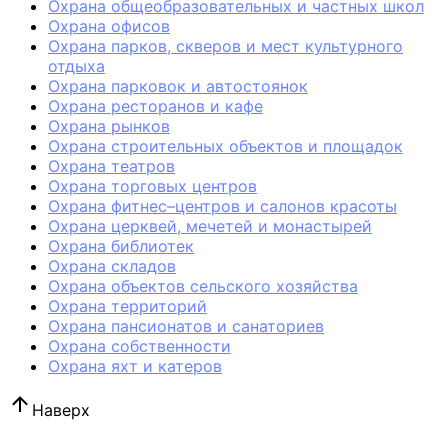
Охрана общеобразовательных и частных школ
Охрана офисов
Охрана парков, скверов и мест культурного
отдыха
Охрана парковок и автостоянок
Охрана ресторанов и кафе
Охрана рынков
Охрана строительных объектов и площадок
Охрана театров
Охрана торговых центров
Охрана фитнес–центров и салонов красоты
Охрана церквей, мечетей и монастырей
Охрана библиотек
Охрана складов
Охрана объектов сельского хозяйства
Охрана территорий
Охрана пансионатов и санаториев
Охрана собственности
Охрана яхт и катеров
Наверх