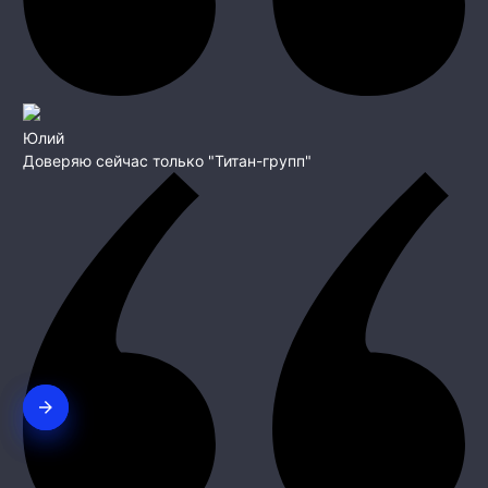
Юлий
Доверяю сейчас только "Титан-групп"