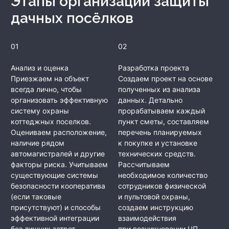
Этапы организации защиты
дачных посёлков
01
02
Анализ и оценка
Разработка проекта
Приезжаем на объект
Создаем проект на основе
всегда лично, чтобы
полученных из анализа
организовать эффективную
данных. Детально
систему охраны
прорабатываем каждый
коттеджных поселков.
пункт сметы, составляем
Оцениваем расположение,
перечень планируемых
наличие рядом
к покупке и установке
автомагистралей и другие
технических средств.
факторы риска. Учитываем
Рассчитываем
существующие системы
необходимое количество
безопасности кооператива
сотрудников физической
(если таковые
и пультовой охраны,
присутствуют) и способы
создаем инструкцию
эффективной интеграции
взаимодействия
без лишних затрат
при возникновении ЧП.