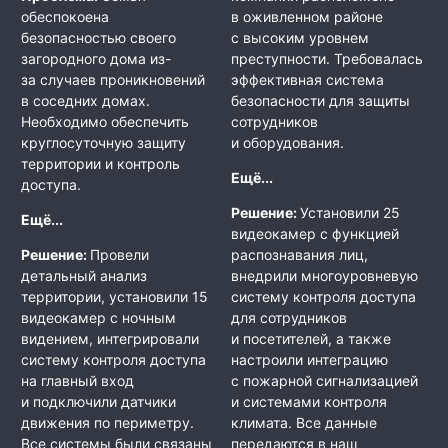
обеспокоена
в оживленном районе
безопасностью своего
с высоким уровнем
загородного дома из-
преступности. Требовалась
за случаев проникновений
эффективная система
в соседних домах.
безопасности для защиты
Необходимо обеспечить
сотрудников
круглосуточную защиту
и оборудования.
территории и контроль
Ещё...
доступа.
Решение:
Установили 25
Ещё...
видеокамер с функцией
Решение:
Провели
распознавания лиц,
детальный анализ
внедрили многоуровневую
территории, установили 15
систему контроля доступа
видеокамер с ночным
для сотрудников
видением, интегрировали
и посетителей, а также
систему контроля доступа
настроили интеграцию
на главный вход
с пожарной сигнализацией
и подключили датчики
и системами контроля
движения по периметру.
климата. Все данные
Все системы были связаны
передаются в наш