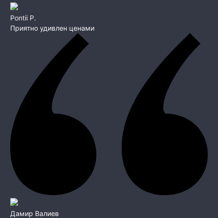
Pontii P.
Приятно удивлен ценами
Дамир Валиев