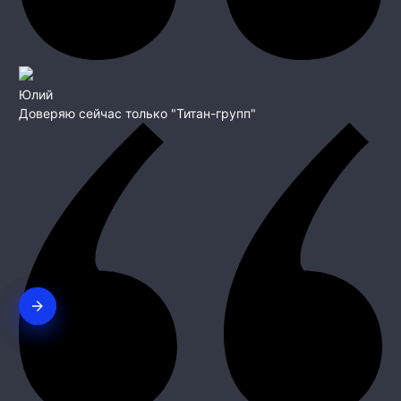
Юлий
Доверяю сейчас только "Титан-групп"