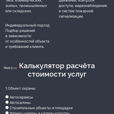
типа: коммерческих,
движения, контроля
жилых, промышленных
доступа, видеонаблюдения
или складских.
и систем пожарной
сигнализации.
Индивидуальный подход
Подбор решений
в зависимости
от особенностей объекта
и требований клиента.
Калькулятор расчёта
Имя
Телефон
стоимости услуг
1.Объект охраны:
Автосервисы
Автосалоны
Строительные объекты и площадки
Фитнес–центры и салоны красоты