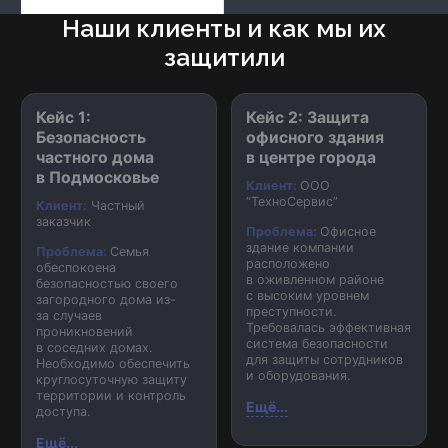
Наши клиенты и как мы их
защитили
Кейс 1:
Кейс 2: Защита
Безопасность
офисного здания
частного дома
в центре города
в Подмосковье
Клиент:
ООО
“ТехноСервис”
Клиент:
Частный
заказчик
Проблема:
Офисное
здание компании
Проблема:
Семья
расположено
обеспокоена
в оживленном районе
безопасностью своего
с высоким уровнем
загородного дома из-
преступности.
за случаев
Требовалась эффективная
проникновений
система безопасности
в соседних домах.
для защиты сотрудников
Необходимо обеспечить
и оборудования.
круглосуточную защиту
территории и контроль
Ещё...
доступа.
Ещё...