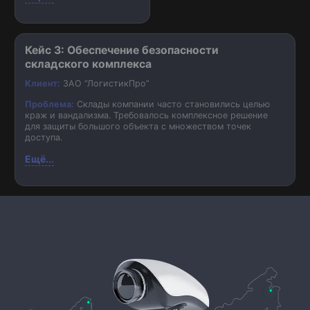
Кейс 3: Обеспечение безопасности
складского комплекса
Клиент:
ЗАО “ЛогистикПро”
Проблема:
Склады компании часто становились целью
краж и вандализма. Требовалось комплексное решение
для защиты большого объекта с множеством точек
доступа.
Ещё...