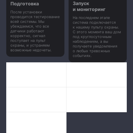
Запуск
Подготовка
и мониторинг
После установки
проводится тестирование
На последнем этапе
всей системы. Мы
система подключается
убеждаемся, что все
к нашему пульту охраны.
датчики работают
С этого момента ваш дом
корректно, сигнал
под круглосуточным
поступает на пульт
наблюдением, а вы
охраны, и устраняем
получаете уведомления
возможные недочеты.
о любых тревожных
событиях.