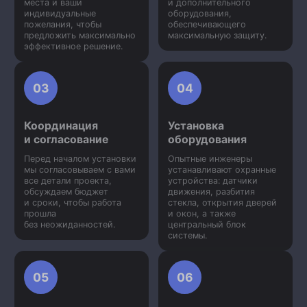
места и ваши
и дополнительного
индивидуальные
оборудования,
пожелания, чтобы
обеспечивающего
предложить максимально
максимальную защиту.
эффективное решение.
03
04
Координация
Установка
и согласование
оборудования
Перед началом установки
Опытные инженеры
мы согласовываем с вами
устанавливают охранные
все детали проекта,
устройства: датчики
обсуждаем бюджет
движения, разбития
и сроки, чтобы работа
стекла, открытия дверей
прошла
и окон, а также
без неожиданностей.
центральный блок
системы.
05
06