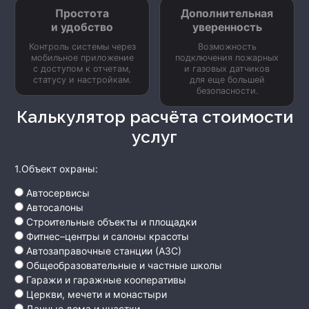
Простота
Дополнительная
и удобство
уверенность
Контроль системы через
Возможность
мобильное приложение
подключения пожарных
с доступом к отчетам,
и газовых датчиков
статусу и настройкам.
для еще большей
безопасности.
Калькулятор расчёта стоимости
услуг
1.Объект охраны:
Автосервисы
Автосалоны
Строительные объекты и площадки
Фитнес–центры и салоны красоты
Автозаправочные станции (АЗС)
Общеобразовательные и частные школы
Гаражи и гаражные кооперативы
Церкви, мечети и монастыри
Дачные дома и участки