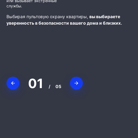
или вызывает экстренные
службы.
Выбирая пультовую охрану квартиры,
вы выбираете
уверенность в безопасности вашего дома и близких.
01
/
05
Юлий
Валерий Т.
Дамир Валиев
Евгений Евгеньевич
Pontii P.