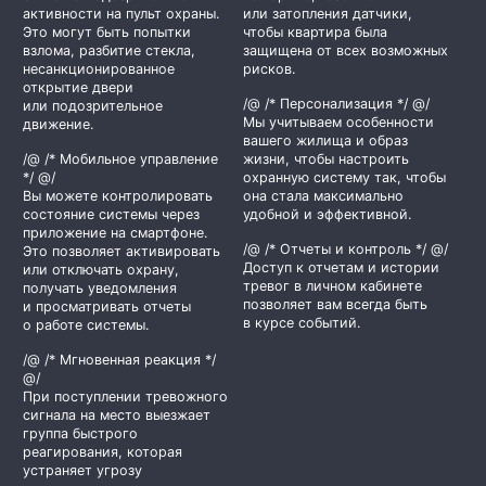
активности на пульт охраны.
или затопления датчики,
Это могут быть попытки
чтобы квартира была
взлома, разбитие стекла,
защищена от всех возможных
несанкционированное
рисков.
открытие двери
/@ /* Персонализация */ @/
или подозрительное
Мы учитываем особенности
движение.
вашего жилища и образ
/@ /* Мобильное управление
жизни, чтобы настроить
*/ @/
охранную систему так, чтобы
Вы можете контролировать
она стала максимально
состояние системы через
удобной и эффективной.
приложение на смартфоне.
/@ /* Отчеты и контроль */ @/
Это позволяет активировать
Доступ к отчетам и истории
или отключать охрану,
тревог в личном кабинете
получать уведомления
позволяет вам всегда быть
и просматривать отчеты
в курсе событий.
о работе системы.
/@ /* Мгновенная реакция */
@/
При поступлении тревожного
сигнала на место выезжает
группа быстрого
реагирования, которая
устраняет угрозу