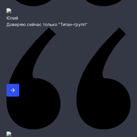
Юлий
Доверяю сейчас только "Титан-групп"