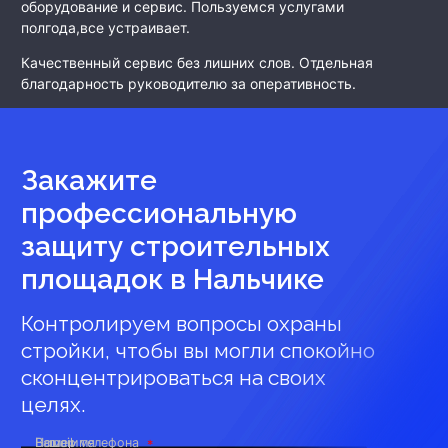
оборудование и сервис. Пользуемся услугами
полгода,все устраивает.
Качественный сервис без лишних слов. Отдельная
благодарность руководителю за оперативность.
Закажите
профессиональную
защиту строительных
площадок
в Нальчике
Контролируем вопросы охраны
стройки, чтобы вы могли спокойно
сконцентрироваться на своих
целях.
Ваше имя
Номер телефона
E-mail