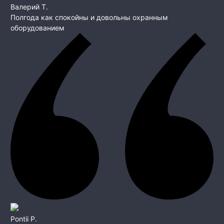
Валерий Т.
Полгода как спокойны и довольны охранным
оборудованием
Pontii P.