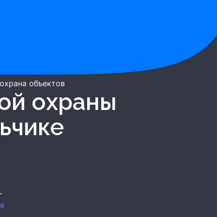
 охрана объектов
ьчике
—
те