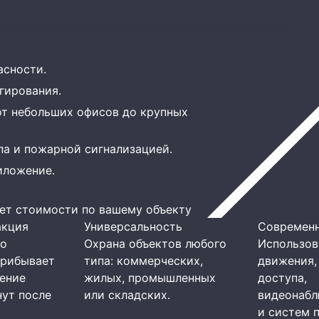
асности.
гирования.
от небольших офисов до крупных
па и пожарной сигнализацией.
иложение.
ет стоимости по вашему объекту
акция
Универсальность
Современн
го
Охрана объектов любого
Использов
прибывает
типа: коммерческих,
движения,
чение
жилых, промышленных
доступа,
нут после
или складских.
видеонабл
и систем 