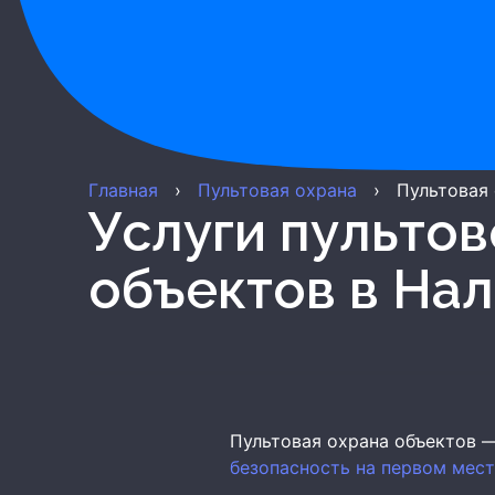
Главная
›
Пультовая охрана
›
Пультовая
Услуги пультовой охраны
объектов
в Нал
Пультовая охрана объектов 
безопасность на первом мес