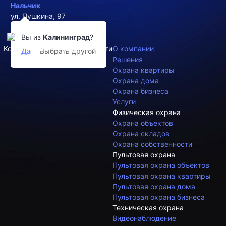
Нальчик
ул. Пушкина, 97
titan777.ru@mail.ru
Вы из
Калининград
?
Комплексные охранные услуги
О компании
Да
Выбрать другой
Решения
Охрана квартиры
Охрана дома
Охрана бизнеса
Услуги
Физическая охрана
Охрана объектов
Охрана складов
Охрана собственности
Пультовая охрана
Пультовая охрана объектов
Пультовая охрана квартиры
Пультовая охрана дома
Пультовая охрана бизнеса
Техническая охрана
Видеонаблюдение