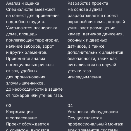
Анализ и оценка
Разработка проекта
Специалисты выезжают
На основе аудита
на объект для проведения
разрабатывается проект
подробного аудита.
охранной системы, который
Учитываются планировка
учитывает размещение
дома, площадь
камер, датчиков движения,
прилегающей территории,
оконных и дверных
наличие заборов, ворот
датчиков, а также
и других элементов.
дополнительных элементов
Проводится анализ
безопасности, таких как
потенциальных рисков:
сигнализация на случай
от зон, удобных
утечки газа
для проникновения
или задымления.
злоумышленников,
до необходимости в защите
от пожаров или утечек газа.
03
04
Координация
Установка оборудования
и согласование
Осуществляется
Проект обсуждается
профессиональный монтаж
с клиентом, вносятся
всех элементов системы.