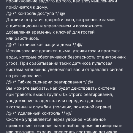
проникновение задолго до того, как злоумышленники
приблизятся к дому.
/@ /* Контроль доступа */ @/
Датчики открытия дверей и окон, встроенные замки
с дистанционным управлением и возможность
добавления временных ключей для гостей
или работников.
/@ /* Техническая защита дома */ @/
Использование датчиков дыма, утечки газа и протечек
воды, которые обеспечивают безопасность от внутренних
угроз. При срабатывании таких датчиков пультовая
система мгновенно уведомляет вас и отправляет сигнал
на реагирование.
/@ /* Гибкие сценарии реагирования */ @/
Вы можете выбрать, как будет действовать система
при тревоге: вызов группы быстрого реагирования,
уведомление владельца или передача данных
экстренным службам (полиции, пожарной охране).
/@ /* Удаленный контроль */ @/
Система управляется через удобное мобильное
приложение, позволяя вам в любое время активировать
или отключить охрану, проверять состояние датчиков