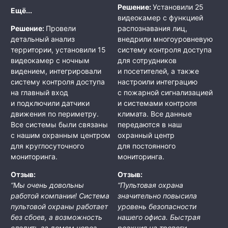
Решение:
Установили 25
Ещё...
видеокамер с функцией
Решение:
Провели
распознавания лиц,
детальный анализ
внедрили многоуровневую
территории, установили 15
систему контроля доступа
видеокамер с ночным
для сотрудников
видением, интегрировали
и посетителей, а также
систему контроля доступа
настроили интеграцию
на главный вход
с пожарной сигнализацией
и подключили датчики
и системами контроля
движения по периметру.
климата. Все данные
Все системы были связаны
передаются в наш
с нашим охранным центром
охранный центр
для круглосуточного
для постоянного
мониторинга.
мониторинга.
Отзыв:
Отзыв:
“Мы очень довольны
“Пультовая охрана
работой компании! Система
значительно повысила
пультовой охраны работает
уровень безопасности
без сбоев, а возможность
нашего офиса. Быстрая
следить за домом через
реакция на тревоги