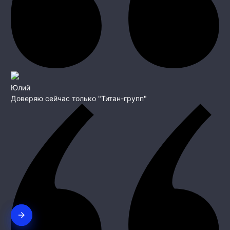
Юлий
Доверяю сейчас только "Титан-групп"