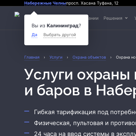
Набережные Челны
просп. Хасана Туфана, 12
О компании
Решения
Вы из
Калининград
?
Да
Выбрать другой
Главная
›
Услуги
›
Охрана объектов
›
Охрана но
Услуги охраны ночных клубов
и баров
в Набе
Гибкая тарификация под потреб
Физическая, пультовая и против
24 часа на ввод системы в экспл
Охрана квартиры