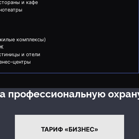
стораны и кафе
нотеатры
жилые комплексы)
СЖ
стиницы и отели
знес–центры
на профессиональную охран
ТАРИФ «БИЗНЕС»