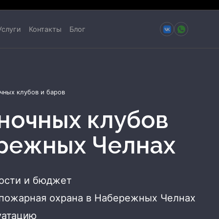
Услуги
Контакты
Блог
чных клубов и баров
режных Челнах
ности и бюджет
опожарная охрана
в Набережных Челнах
уатацию