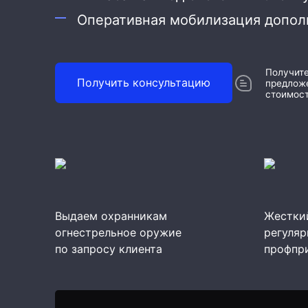
Оперативная мобилизация допол
Охрана дома
Охрана бизнеса
Получит
Получить консультацию
предложе
стоимост
Выдаем охранникам
Жесткий
огнестрельное оружие
регуляр
по запросу клиента
профпр