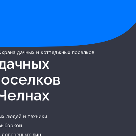
Охрана дачных и коттеджных поселков
поселков
Челнах
ых людей и техники
 выборкой
 доверенных лиц