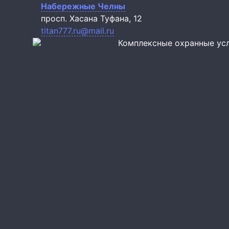
Набережные Челны
просп. Хасана Туфана, 12
titan777.ru@mail.ru
Комплексные охранные ус