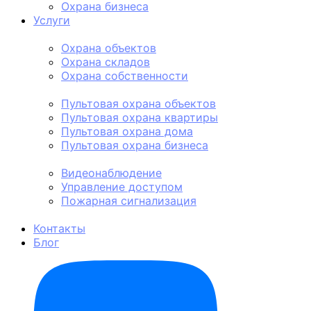
Охрана бизнеса
Услуги
Физическая охрана
Охрана объектов
Охрана складов
Охрана собственности
Пультовая охрана
Пультовая охрана объектов
Пультовая охрана квартиры
Пультовая охрана дома
Пультовая охрана бизнеса
Техническая охрана
Видеонаблюдение
Управление доступом
Пожарная сигнализация
Личная охрана
Контакты
Блог