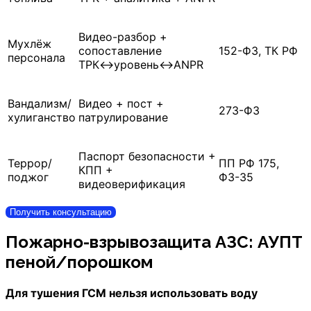
Видео-разбор +
Мухлёж
сопоставление
152-ФЗ, ТК РФ
персонала
ТРК↔уровень↔ANPR
Вандализм/
Видео + пост +
273-ФЗ
хулиганство
патрулирование
Паспорт безопасности +
Террор/
ПП РФ 175,
КПП +
поджог
ФЗ-35
видеоверификация
Получить консультацию
Пожарно-взрывозащита АЗС: АУПТ
пеной/порошком
Для тушения ГСМ нельзя использовать воду