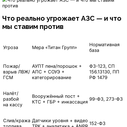
Что реально угрожает АЗС — и что
мы ставим против
Нормативная
Угроза
Мера «Титан Групп»
база
Пожар/
АУПТ пена/порошок +
ФЗ-123, СП
взрыв ЛВЖ/
АПС + СОУЭ +
156.13130, ПП
ГСМ
категорирование
РФ 1479
Налёт/
Вооружённый пост +
разбой
99-ФЗ, 273-ФЗ
КТС + ГБР + инкассация
на кассу
Слив/кража
Датчики уровня + видео
152-ФЗ
топлива
ТРК + аналитика + ANPR