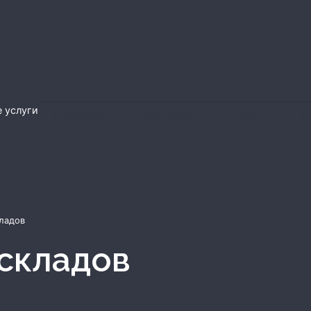
 услуги
О компании
Решения
Услуги
К
ладов
 складов