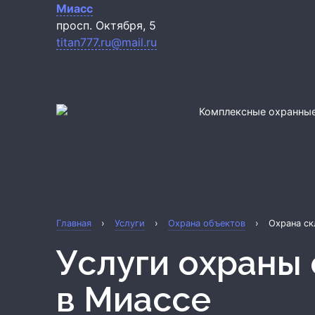
Миасс
просп. Октября, 5
titan777.ru@mail.ru
Комплексные охранные
Главная
›
Услуги
›
Охрана объектов
›
Охрана ск
Услуги охраны
в Миассе
Охрана квартиры