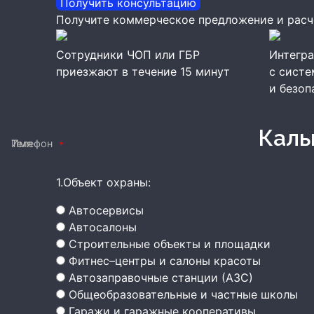
Получить консультацию
Получите коммерческое предложение и расч
Сотрудники ЧОП или ГБР
Интегра
приезжают в течение 15 минут
с сист
и безоп
Кал
Имя
Телефон
1.Объект охраны:
Автосервисы
Автосалоны
Строительные объекты и площадки
Фитнес–центры и салоны красоты
Автозаправочные станции (АЗС)
Общеобразовательные и частные школы
Гаражи и гаражные кооперативы