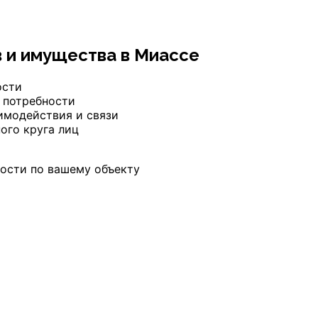
в и имущества
в Миассе
ости
 потребности
имодействия и связи
ого круга лиц
ости по вашему объекту