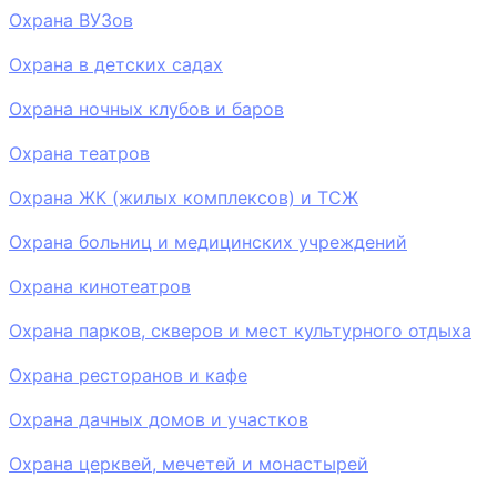
Охрана ВУЗов
Охрана в детских садах
Охрана ночных клубов и баров
Охрана театров
Охрана ЖК (жилых комплексов) и ТСЖ
Охрана больниц и медицинских учреждений
Охрана кинотеатров
Охрана парков, скверов и мест культурного отдыха
Охрана ресторанов и кафе
Охрана дачных домов и участков
Охрана церквей, мечетей и монастырей