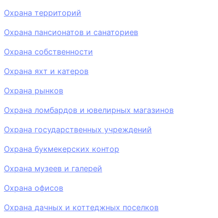
Охрана территорий
Охрана пансионатов и санаториев
Охрана собственности
Охрана яхт и катеров
Охрана рынков
Охрана ломбардов и ювелирных магазинов
Охрана государственных учреждений
Охрана букмекерских контор
Охрана музеев и галерей
Охрана офисов
Охрана дачных и коттеджных поселков