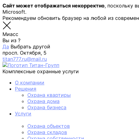
Сайт может отображаться некорректно
, поскольку 
Microsoft.
Рекомендуем обновить браузер на любой из совреме
Миасс
Вы из
?
Да
Выбрать другой
просп. Октября, 5
titan777.ru@mail.ru
Комплексные охранные услуги
О компании
Решения
Охрана квартиры
Охрана дома
Охрана бизнеса
Услуги
Физическая охрана
Охрана объектов
Охрана складов
Охрана собственности