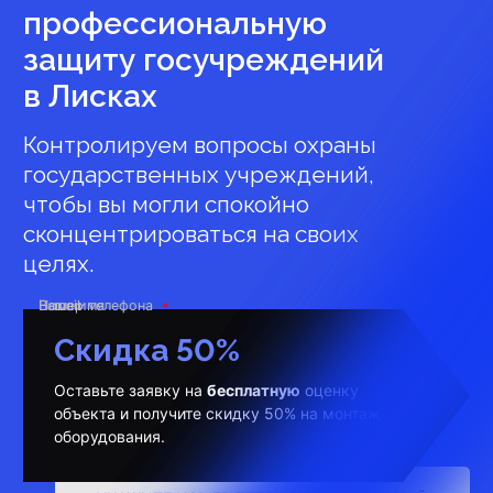
профессиональную
защиту госучреждений
в Лисках
Контролируем вопросы охраны
государственных учреждений,
чтобы вы могли спокойно
сконцентрироваться на своих
целях.
Ваше имя
Номер телефона
E-mail
Скидка 50%
Оставьте заявку на
бесплатную
оценку
объекта и получите скидку 50% на монтаж
оборудования.