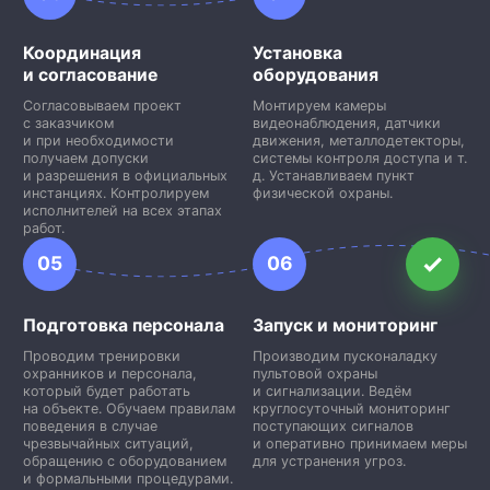
Координация
Установка
и согласование
оборудования
Согласовываем проект
Монтируем камеры
с заказчиком
видеонаблюдения, датчики
и при необходимости
движения, металлодетекторы,
получаем допуски
системы контроля доступа и т.
и разрешения в официальных
д. Устанавливаем пункт
инстанциях. Контролируем
физической охраны.
исполнителей на всех этапах
работ.
05
06
Подготовка персонала
Запуск и мониторинг
Проводим тренировки
Производим пусконаладку
охранников и персонала,
пультовой охраны
который будет работать
и сигнализации. Ведём
на объекте. Обучаем правилам
круглосуточный мониторинг
поведения в случае
поступающих сигналов
чрезвычайных ситуаций,
и оперативно принимаем меры
обращению с оборудованием
для устранения угроз.
и формальными процедурами.