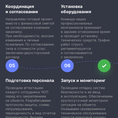
Координация
Установка
и согласование
оборудования
Направляем готовый проект
Команда наших
вместе с финансовой сметой
профессиональных
на согласование компании
монтажников приезжает
заказчику.
в заранее оговоренное время
При необходимости, вносим
и проводит установку
изменения и личные
технических средств. График
пожелания. По согласованию
работ строго
типа и стоимости услуг,
регламентируется
заключаем двухсторонний
и согласовывается
договор
с заказчиком
05
06
Подготовка персонала
Запуск и мониторинг
Проводим аттестацию
Проводим отладку систем
каждого сотрудника ЧОП
безопасности и ее ввод
перед его закреплением
в эксплуатацию. Обеспечиваем
на объекте. Разрабатываем
круглосуточный мониторинг
протоколы защиты, схемы
ситуации на объекте.
патрулирования,
Оказываем своевременное
периодичность и вид отчетов
техническое обслуживание
безопасности. Выдаем
средств пультовой охраны