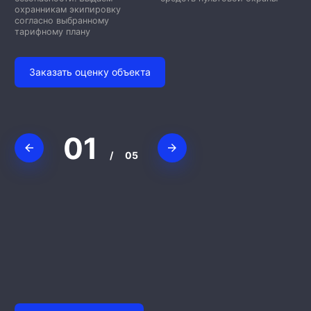
охранникам экипировку
согласно выбранному
тарифному плану
Заказать оценку объекта
01
/
05
Юлий
Валерий Т.
Дамир Валиев
Евгений Евгеньевич
Pontii P.