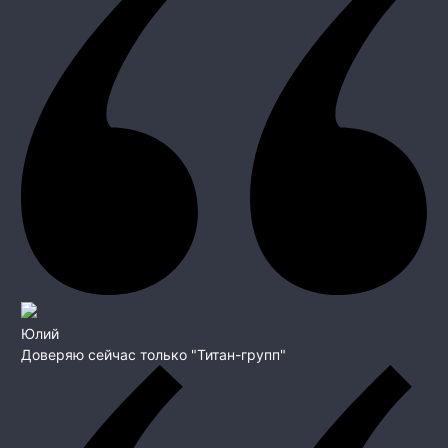
Юлий
Доверяю сейчас только "Титан-групп"