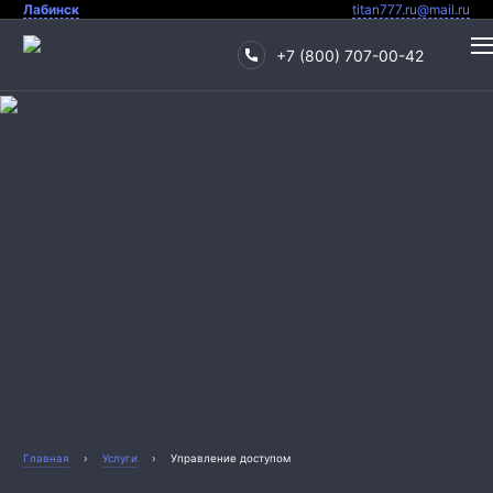
Лабинск
titan777.ru@mail.ru
+7 (800) 707-00-42
Охрана квартиры
Охрана дома
Главная
›
Услуги
›
Управление доступом