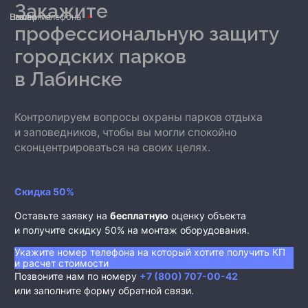
Закажите
Ваше имя
Номер телефона
E-mail
профессиональную защиту
городских парков
в Лабинске
Контролируем вопросы охраны парков отдыха
и заповедников, чтобы вы могли спокойно
сконцентрироваться на своих целях.
Скидка 50%
Оставьте заявку на
бесплатную
оценку объекта
и получите скидку 50% на монтаж оборудования.
Укажите номер телефона на который хотите получить КП
и расчет стоимости
Позвоните нам по номеру
+7 (800) 707-00-42
или заполните форму обратной связи.