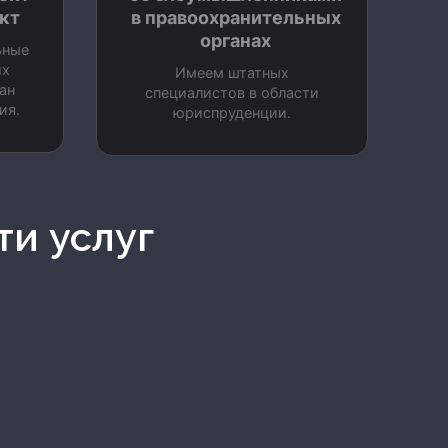
кт
в правоохранительных
органах
ьные
их
Имеем штатных
ан
специалистов в области
ия.
юриспруденции.
ти услуг