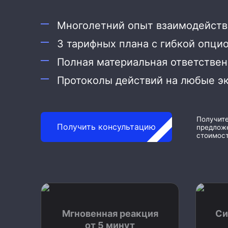
Охрана дома
Многолетний опыт взаимодейств
Охрана бизнеса
3 тарифных плана с гибкой опци
Полная материальная ответстве
Протоколы действий на любые э
Получит
Получить консультацию
предложе
стоимост
Мгновенная реакция
Си
от 5 минут