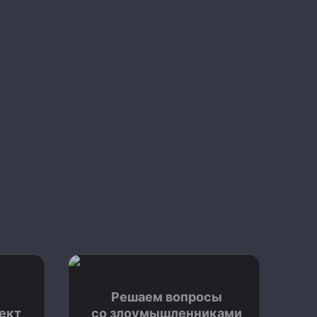
Решаем вопросы
ект
со злоумышленниками