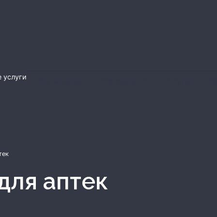
 услуги
О компании
Решения
Услуги
К
тек
 для аптек