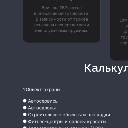
Бригада ГБР всегда
в оперативной готовности.
В зависимости от тарифа
для
оснащена спецсредствами
у
или служебным оружием.
дл
гру
пер
Кальку
1.Объект охраны:
Автосервисы
Автосалоны
Строительные объекты и площадки
Фитнес–центры и салоны красоты