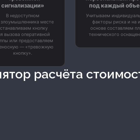
сигнализации»
под каждый объе
В недоступном
Учитываем индивидуал
 злоумышленника месте
факторы риска и на 
станавливаем кнопку
основе составляем пл
я вызова оперативной
технического оснащен
ппы или предоставляем
еносную — «тревожную
кнопку».
лятор расчёта стоимос