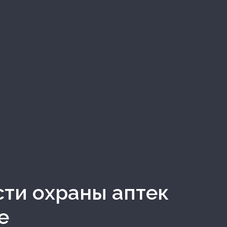
сти охраны аптек
е