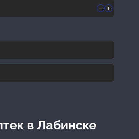
птек
в Лабинске