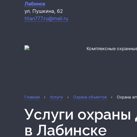
Лабинск
ул. Пушкина, 62
titan777.ru@mail.ru
Комплексные охранные
Главная
›
Услуги
›
Охрана объектов
›
Охрана ап
Услуги охраны
в Лабинске
Охрана квартиры