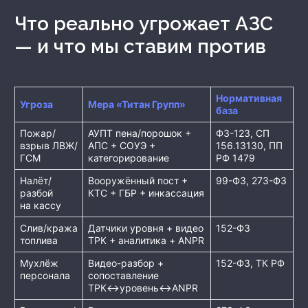
Что реально угрожает АЗС
— и что мы ставим против
Нормативная
Угроза
Мера «Титан Групп»
база
Пожар/
АУПТ пена/порошок +
ФЗ-123, СП
взрыв ЛВЖ/
АПС + СОУЭ +
156.13130, ПП
ГСМ
категорирование
РФ 1479
Налёт/
Вооружённый пост +
99-ФЗ, 273-ФЗ
разбой
КТС + ГБР + инкассация
на кассу
Слив/кража
Датчики уровня + видео
152-ФЗ
топлива
ТРК + аналитика + ANPR
Мухлёж
Видео-разбор +
152-ФЗ, ТК РФ
персонала
сопоставление
ТРК↔уровень↔ANPR