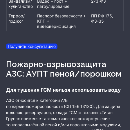
Вандализм/
Видео + пост +
273-ФЗ
хулиганство
патрулирование
Террор/
Паспорт безопасности +
ПП РФ 175,
поджог
КПП +
ФЗ-35
видеоверификация
Получить консультацию
Пожарно-взрывозащита
АЗС: АУПТ пеной/порошком
Для тушения ГСМ нельзя использовать воду
АЗС относится к категории А/Б
по взрывопожароопасности (СП 156.13130). Для защиты
колонок, резервуаров, склада ГСМ и техзоны «Титан
Групп» применяет автоматическое пожаротушение
тонкораспылённой пеной и/или порошковыми модулями,