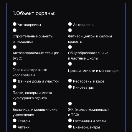
1.Объект охраны:
Автосервисы
Автосалоны
Строительные объекты
Фитнес–центры и салоны
и площадки
красоты
Автозаправочные станции
Общеобразовательные
(АЗС)
и частные школы
Гаражи и гаражные
Церкви, мечети и монастыри
кооперативы
Дачные дома и участки
Рестораны и кафе
Кинотеатры
Парки, скверы и места
культурного отдыха
Больницы и медицинские
ЖК (жилые комплексы)
учреждения
и ТСЖ
Театры
Гостиницы и отели
Аптеки
Бизнес–центры