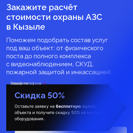
Закажите расчёт
стоимости охраны АЗС
в Кызыле
Поможем подобрать состав услуг
под ваш объект: от физического
поста до полного комплекса
с видеонаблюдением, СКУД,
пожарной защитой и инкассацией.
Ваше имя
Номер телефона
E-mail
Скидка 50%
Оставьте заявку на
бесплатную
оценку
объекта и получите скидку 50% на монтаж
оборудования.