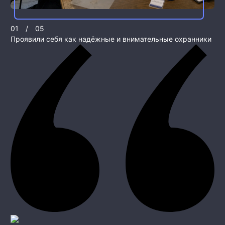
01
/
05
Проявили себя как надёжные и внимательные охранники