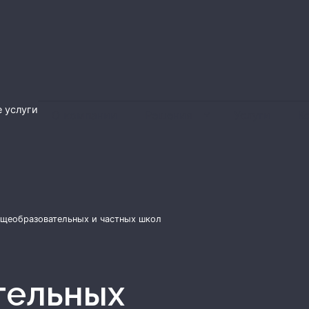
 услуги
О компании
Решения
Услуги
К
щеобразовательных и частных школ
тельных