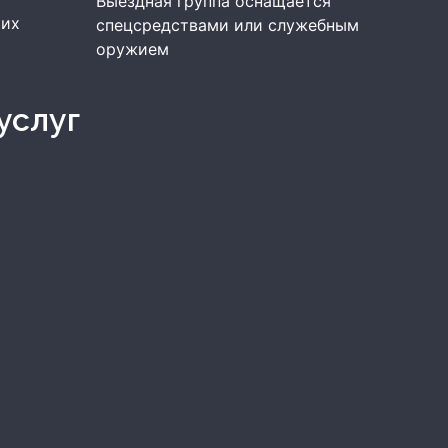
Выездная группа оснащается
ших
спецсредствами или служебным
р
оружием
услуг