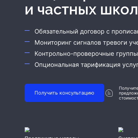
и частных шко
Охрана дома
Охрана бизнеса
Обязательный договор с пропис
Мониторинг сигналов тревоги уч
Контрольно-проверочные группы 
Опциональная тарификация услу
Получит
Получить консультацию
предложе
стоимост