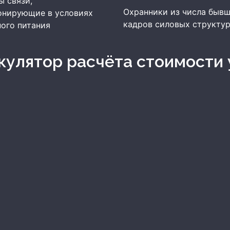
 связи,
Охранники из числа быв
онирующие в условиях
кадров силовых структу
ого питания
ькулятор расчёта стоимости 