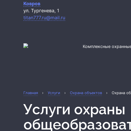
Ковров
ул. Тургенева, 1
titan777.ru@mail.ru
Комплексные охранные
Главная
›
Услуги
›
Охрана объектов
›
Охрана об
Услуги охраны
общеобразова
Охрана квартиры