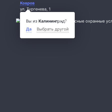
Ковров
ул. Тургенева, 1
titan777.ru@mail.ru
Вы из
Калининград
Комплексные охранные ус
?
Да
Выбрать другой