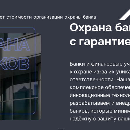
ет стоимости организации охраны банка
Охрана б
с гаранти
Банки и финансовые у
к охране из-за их уни
ответственности. Наш
комплексное обеспечен
инновационные технол
разрабатываем и внед
банков, которые мини
надёжную защиту ваши