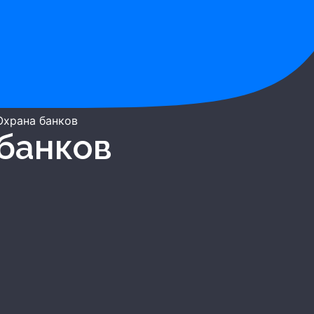
Охрана банков
 банков